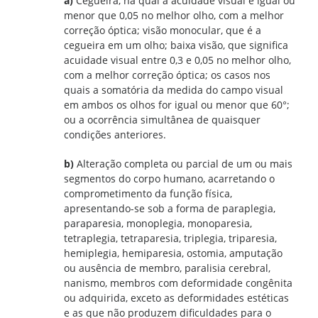
a)
Cegueira, na qual a acuidade visual é igual ou
menor que 0,05 no melhor olho, com a melhor
correção óptica; visão monocular, que é a
cegueira em um olho; baixa visão, que significa
acuidade visual entre 0,3 e 0,05 no melhor olho,
com a melhor correção óptica; os casos nos
quais a somatória da medida do campo visual
em ambos os olhos for igual ou menor que 60°;
ou a ocorrência simultânea de quaisquer
condições anteriores.
b)
Alteração completa ou parcial de um ou mais
segmentos do corpo humano, acarretando o
comprometimento da função física,
apresentando-se sob a forma de paraplegia,
paraparesia, monoplegia, monoparesia,
tetraplegia, tetraparesia, triplegia, triparesia,
hemiplegia, hemiparesia, ostomia, amputação
ou ausência de membro, paralisia cerebral,
nanismo, membros com deformidade congênita
ou adquirida, exceto as deformidades estéticas
e as que não produzem dificuldades para o