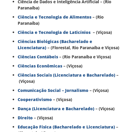
Ciência de Dados e Inteligência Artificial – (Rio
Paranaíba)
Ciência e Tecnologia de Alimentos
– (Rio
Paranaíba)
Ciência e Tecnologia de Laticínios
– (Viçosa)
Ciências Biológicas (Bacharelado e
Licenciatura)
– (Florestal, Rio Paranaíba e Viçosa)
Ciências Contábeis
– (Rio Paranaíba e Viçosa)
Ciências Econômicas
– (Viçosa)
Ciências Sociais (Licenciatura e Bacharelado)
–
(Viçosa)
Comunicação Social – Jornalismo
– (Viçosa)
Cooperativismo
– (Viçosa)
Dança (Licenciatura e Bacharelado)
– (Viçosa)
Direito
– (Viçosa)
Educação Física (Bacharelado e Licenciatura)
–