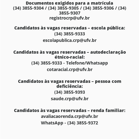
Documentos exigidos para a matrícula
(34) 3855-9304 / (34) 3855-9305 / (34) 3855-9306 / (34)
3855-9307
registrocrp@ufv.br
Candidatos às vagas reservadas – escola pública:
(34) 3855-9333
escolapublica.crp@ufv.br
Candidatos às vagas reservadas – autodeclaração
étnico-racial:
(34) 3855-9333 - Telefone/Whatsapp
cotaracial.crp@ufv.br
Candidatos às vagas reservadas – pessoa com
deficiência:
(34) 3855-9393
saude.crp@ufv.br
Candidatos às vagas reservadas – renda familiar:
avaliacaorenda.crp@ufv.br
WhatsApp - (34) 3855-9372