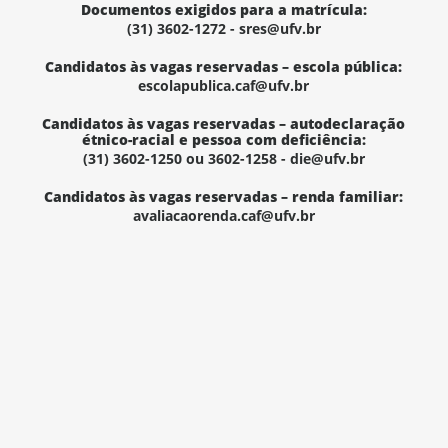
Documentos exigidos para a matrícula:
(31) 3602-1272 - sres@ufv.br
Candidatos às vagas reservadas – escola pública:
escolapublica.caf@ufv.br
Candidatos às vagas reservadas – autodeclaração
étnico-racial e pessoa com deficiência:
(31) 3602-1250 ou 3602-1258 - die@ufv.br
Candidatos às vagas reservadas – renda familiar:
avaliacaorenda.caf@ufv.br