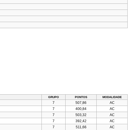
GRUPO
PONTOS
MODALIDADE
7
507,86
AC
7
400,84
AC
7
503,32
AC
7
392,42
AC
7
511,66
AC