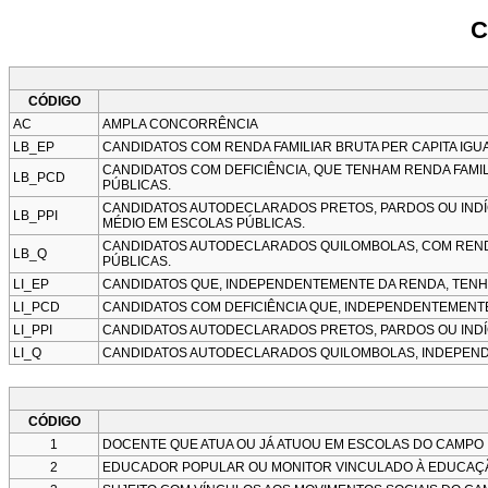
C
CÓDIGO
AC
AMPLA CONCORRÊNCIA
LB_EP
CANDIDATOS COM RENDA FAMILIAR BRUTA PER CAPITA IGU
CANDIDATOS COM DEFICIÊNCIA, QUE TENHAM RENDA FAMIL
LB_PCD
PÚBLICAS.
CANDIDATOS AUTODECLARADOS PRETOS, PARDOS OU INDÍGE
LB_PPI
MÉDIO EM ESCOLAS PÚBLICAS.
CANDIDATOS AUTODECLARADOS QUILOMBOLAS, COM RENDA 
LB_Q
PÚBLICAS.
LI_EP
CANDIDATOS QUE, INDEPENDENTEMENTE DA RENDA, TENH
LI_PCD
CANDIDATOS COM DEFICIÊNCIA QUE, INDEPENDENTEMENT
LI_PPI
CANDIDATOS AUTODECLARADOS PRETOS, PARDOS OU INDÍ
LI_Q
CANDIDATOS AUTODECLARADOS QUILOMBOLAS, INDEPEND
CÓDIGO
1
DOCENTE QUE ATUA OU JÁ ATUOU EM ESCOLAS DO CAMPO
2
EDUCADOR POPULAR OU MONITOR VINCULADO À EDUCAÇ