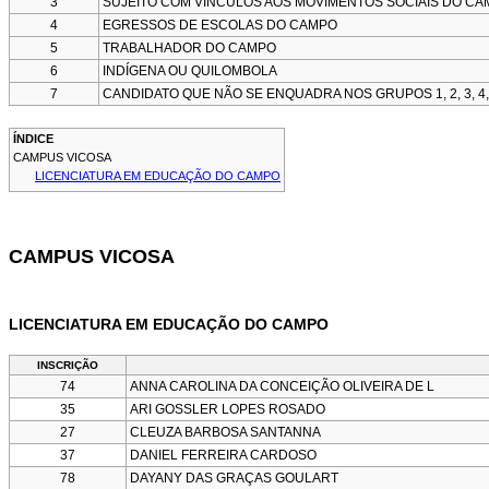
3
SUJEITO COM VÍNCULOS AOS MOVIMENTOS SOCIAIS DO C
4
EGRESSOS DE ESCOLAS DO CAMPO
5
TRABALHADOR DO CAMPO
6
INDÍGENA OU QUILOMBOLA
7
CANDIDATO QUE NÃO SE ENQUADRA NOS GRUPOS 1, 2, 3, 4, 
ÍNDICE
CAMPUS VICOSA
LICENCIATURA EM EDUCAÇÃO DO CAMPO
CAMPUS VICOSA
LICENCIATURA EM EDUCAÇÃO DO CAMPO
INSCRIÇÃO
74
ANNA CAROLINA DA CONCEIÇÃO OLIVEIRA DE L
35
ARI GOSSLER LOPES ROSADO
27
CLEUZA BARBOSA SANTANNA
37
DANIEL FERREIRA CARDOSO
78
DAYANY DAS GRAÇAS GOULART