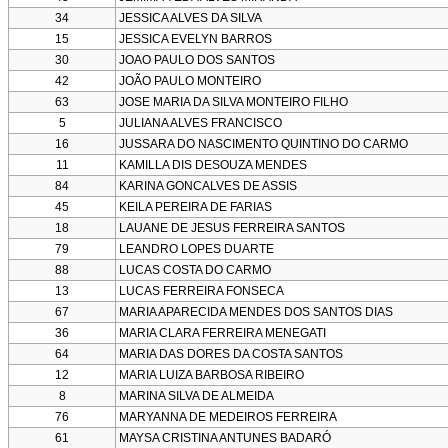
34
JESSICA ALVES DA SILVA
15
JESSICA EVELYN BARROS
30
JOAO PAULO DOS SANTOS
42
JOÃO PAULO MONTEIRO
63
JOSE MARIA DA SILVA MONTEIRO FILHO
5
JULIANA ALVES FRANCISCO
16
JUSSARA DO NASCIMENTO QUINTINO DO CARMO
11
KAMILLA DIS DESOUZA MENDES
84
KARINA GONCALVES DE ASSIS
45
KEILA PEREIRA DE FARIAS
18
LAUANE DE JESUS FERREIRA SANTOS
79
LEANDRO LOPES DUARTE
88
LUCAS COSTA DO CARMO
13
LUCAS FERREIRA FONSECA
67
MARIA APARECIDA MENDES DOS SANTOS DIAS
36
MARIA CLARA FERREIRA MENEGATI
64
MARIA DAS DORES DA COSTA SANTOS
12
MARIA LUIZA BARBOSA RIBEIRO
8
MARINA SILVA DE ALMEIDA
76
MARYANNA DE MEDEIROS FERREIRA
61
MAYSA CRISTINA ANTUNES BADARÓ