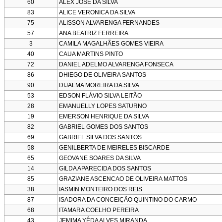
60
ALEX JOSÉ DA SILVA
83
ALICE VERONICA DA SILVA
75
ALISSON ALVARENGA FERNANDES
57
ANA BEATRIZ FERREIRA
3
CAMILA MAGALHÃES GOMES VIEIRA
40
CAUA MARTINS PINTO
72
DANIEL ADELMO ALVARENGA FONSECA
86
DHIEGO DE OLIVEIRA SANTOS
90
DIJALMA MOREIRA DA SILVA
53
EDSON FLÁVIO SILVA LEITÃO
28
EMANUELLY LOPES SATURNO
19
EMERSON HENRIQUE DA SILVA
82
GABRIEL GOMES DOS SANTOS
69
GABRIEL SILVA DOS SANTOS
58
GENILBERTA DE MEIRELES BISCARDE
65
GEOVANE SOARES DA SILVA
14
GILDA APARECIDA DOS SANTOS
85
GRAZIANE ASCENCAO DE OLIVEIRA MATTOS
38
IASMIN MONTEIRO DOS REIS
87
ISADORA DA CONCEIÇÃO QUINTINO DO CARMO
68
ITAMARA COELHO PEREIRA
43
JEMIMA YÊDA ALVES MIRANDA