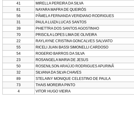
41
MIRELLA PEREIRA DA SILVA
81
NAYARA MAFRA DE QUEIRÓS
56
PÂMELA FERNANDA VERIDIANO RODRIGUES
31
PAULA LUIZA LUCAS SANTOS
39
PHIETTRA DOS SANTOS AGOSTINHO
70
PRISCILA LOPES LIMA DE OLIVEIRA
22
RAYLAYNE CRISTINA GONCALVES SALVIATO
55
RICELI JUAN BASSI SIMONELLI CARDOSO
54
ROGERIO BARROS DA SILVA
23
ROSANGELA MARIA DE JESUS
50
ROSENILSON ARAÚJO RODRIGUES APURINÃ
32
SILVANA DA SILVA CHAVES
89
STELAINY MONIQUE CELESTINO DE PAULA
73
THAIS MOREIRA PINTO
4
VITOR HUGO VIEIRA