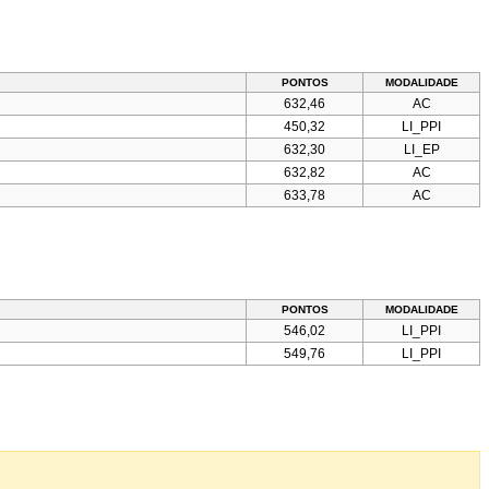
PONTOS
MODALIDADE
632,46
AC
450,32
LI_PPI
632,30
LI_EP
632,82
AC
633,78
AC
PONTOS
MODALIDADE
546,02
LI_PPI
549,76
LI_PPI