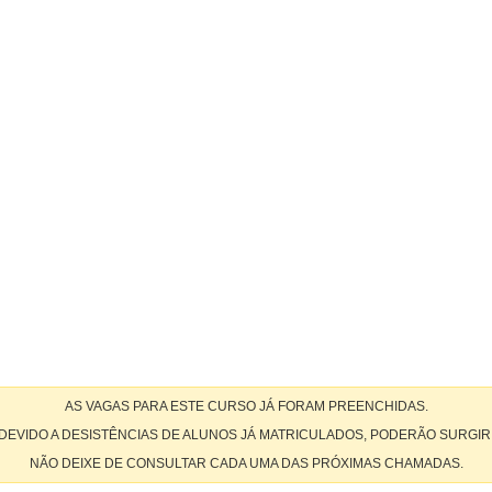
AS VAGAS PARA ESTE CURSO JÁ FORAM PREENCHIDAS.
DEVIDO A DESISTÊNCIAS DE ALUNOS JÁ MATRICULADOS, PODERÃO SURGIR
NÃO DEIXE DE CONSULTAR CADA UMA DAS PRÓXIMAS CHAMADAS.