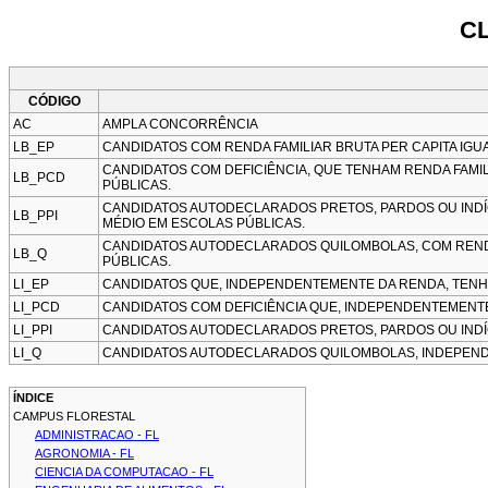
CL
CÓDIGO
AC
AMPLA CONCORRÊNCIA
LB_EP
CANDIDATOS COM RENDA FAMILIAR BRUTA PER CAPITA IGU
CANDIDATOS COM DEFICIÊNCIA, QUE TENHAM RENDA FAMIL
LB_PCD
PÚBLICAS.
CANDIDATOS AUTODECLARADOS PRETOS, PARDOS OU INDÍGE
LB_PPI
MÉDIO EM ESCOLAS PÚBLICAS.
CANDIDATOS AUTODECLARADOS QUILOMBOLAS, COM RENDA 
LB_Q
PÚBLICAS.
LI_EP
CANDIDATOS QUE, INDEPENDENTEMENTE DA RENDA, TENH
LI_PCD
CANDIDATOS COM DEFICIÊNCIA QUE, INDEPENDENTEMENT
LI_PPI
CANDIDATOS AUTODECLARADOS PRETOS, PARDOS OU INDÍ
LI_Q
CANDIDATOS AUTODECLARADOS QUILOMBOLAS, INDEPEND
ÍNDICE
CAMPUS FLORESTAL
ADMINISTRACAO - FL
AGRONOMIA - FL
CIENCIA DA COMPUTACAO - FL