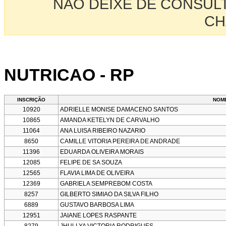
NÃO DEIXE DE CONSUL
CH
NUTRICAO - RP
INSCRIÇÃO
NOM
10920
ADRIELLE MONISE DAMACENO SANTOS
10865
AMANDA KETELYN DE CARVALHO
11064
ANA LUISA RIBEIRO NAZARIO
8650
CAMILLE VITORIA PEREIRA DE ANDRADE
11396
EDUARDA OLIVEIRA MORAIS
12085
FELIPE DE SA SOUZA
12565
FLAVIA LIMA DE OLIVEIRA
12369
GABRIELA SEMPREBOM COSTA
8257
GILBERTO SIMIAO DA SILVA FILHO
6889
GUSTAVO BARBOSA LIMA
12951
JAIANE LOPES RASPANTE
8279
JHULLYA VICTORIA RODRIGUES