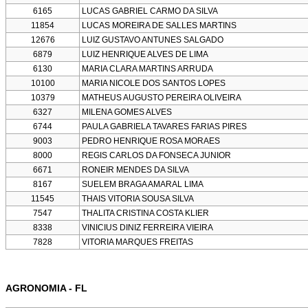
6165
LUCAS GABRIEL CARMO DA SILVA
11854
LUCAS MOREIRA DE SALLES MARTINS
12676
LUIZ GUSTAVO ANTUNES SALGADO
6879
LUIZ HENRIQUE ALVES DE LIMA
6130
MARIA CLARA MARTINS ARRUDA
10100
MARIA NICOLE DOS SANTOS LOPES
10379
MATHEUS AUGUSTO PEREIRA OLIVEIRA
6327
MILENA GOMES ALVES
6744
PAULA GABRIELA TAVARES FARIAS PIRES
9003
PEDRO HENRIQUE ROSA MORAES
8000
REGIS CARLOS DA FONSECA JUNIOR
6671
RONEIR MENDES DA SILVA
8167
SUELEM BRAGA AMARAL LIMA
11545
THAIS VITORIA SOUSA SILVA
7547
THALITA CRISTINA COSTA KLIER
8338
VINICIUS DINIZ FERREIRA VIEIRA
7828
VITORIA MARQUES FREITAS
AGRONOMIA - FL