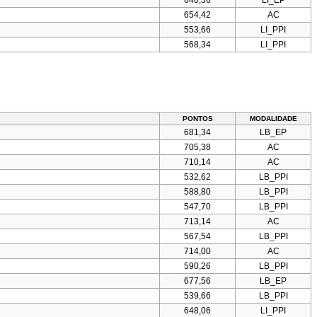
654,42
AC
553,66
LI_PPI
568,34
LI_PPI
PONTOS
MODALIDADE
681,34
LB_EP
705,38
AC
710,14
AC
532,62
LB_PPI
588,80
LB_PPI
547,70
LB_PPI
713,14
AC
567,54
LB_PPI
714,00
AC
590,26
LB_PPI
677,56
LB_EP
539,66
LB_PPI
648,06
LI_PPI