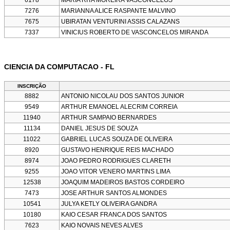
7276
MARIANNA ALICE RASPANTE MALVINO
7675
UBIRATAN VENTURINI ASSIS CALAZANS
7337
VINICIUS ROBERTO DE VASCONCELOS MIRANDA
CIENCIA DA COMPUTACAO - FL
INSCRIÇÃO
8882
ANTONIO NICOLAU DOS SANTOS JUNIOR
9549
ARTHUR EMANOEL ALECRIM CORREIA
11940
ARTHUR SAMPAIO BERNARDES
11134
DANIEL JESUS DE SOUZA
11022
GABRIEL LUCAS SOUZA DE OLIVEIRA
8920
GUSTAVO HENRIQUE REIS MACHADO
8974
JOAO PEDRO RODRIGUES CLARETH
9255
JOAO VITOR VENERO MARTINS LIMA
12538
JOAQUIM MADEIROS BASTOS CORDEIRO
7473
JOSE ARTHUR SANTOS ALMONDES
10541
JULYA KETLY OLIVEIRA GANDRA
10180
KAIO CESAR FRANCA DOS SANTOS
7623
KAIO NOVAIS NEVES ALVES