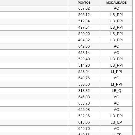
PONTOS
MODALIDADE
657,02
AC
505,12
LB_PPI
512,84
LB_PPI
497,54
LB_PPI
520,00
LB_PPI
494,82
LB_PPI
642,06
AC
653,14
AC
539,40
LB_PPI
514,90
LB_PPI
558,94
LI_PPI
649,76
AC
550,60
LI_PPI
313,32
LB_Q
645,08
AC
653,70
AC
655,08
AC
532,96
LB_PPI
613,06
LB_EP
649,70
AC
640,56
LI_EP