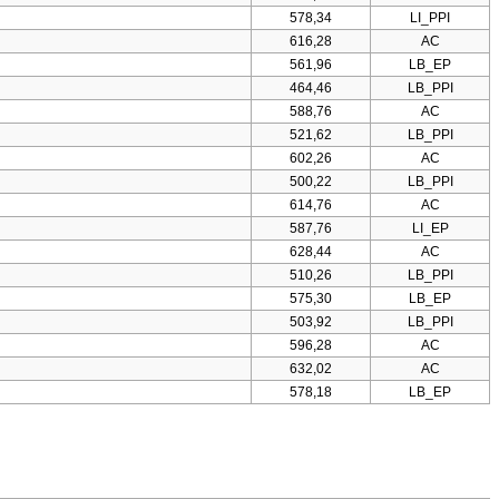
578,34
LI_PPI
616,28
AC
561,96
LB_EP
464,46
LB_PPI
588,76
AC
521,62
LB_PPI
602,26
AC
500,22
LB_PPI
614,76
AC
587,76
LI_EP
628,44
AC
510,26
LB_PPI
575,30
LB_EP
503,92
LB_PPI
596,28
AC
632,02
AC
578,18
LB_EP