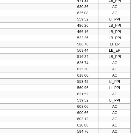
471,32
LB_PPI
630,36
AC
625,08
AC
559,52
LI_PPI
486,26
LB_PPI
466,16
LB_PPI
522,26
LB_PPI
586,76
LI_EP
563,44
LB_EP
516,24
LB_PPI
625,74
AC
625,30
AC
618,00
AC
553,42
LI_PPI
560,96
LI_PPI
621,52
AC
539,52
LI_PPI
608,06
AC
600,66
AC
603,12
AC
620,08
AC
594,76
AC