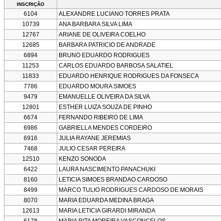
INSCRIÇÃO
6104
ALEXANDRE LUCIANO TORRES PRATA
10739
ANA BARBARA SILVA LIMA
12767
ARIANE DE OLIVEIRA COELHO
12685
BARBARA PATRICIO DE ANDRADE
6894
BRUNO EDUARDO RODRIGUES
11253
CARLOS EDUARDO BARBOSA SALATIEL
11833
EDUARDO HENRIQUE RODRIGUES DA FONSECA
7786
EDUARDO MOURA SIMOES
9479
EMANUELLE OLIVEIRA DA SILVA
12801
ESTHER LUIZA SOUZA DE PINHO
6674
FERNANDO RIBEIRO DE LIMA
6986
GABRIELLA MENDES CORDEIRO
6916
JULIA RAYANE JEREMIAS
7468
JULIO CESAR PEREIRA
12510
KENZO SONODA
6422
LAURA NASCIMENTO PANACHUKI
8160
LETICIA SIMOES BRANDAO CARDOSO
8499
MARCO TULIO RODRIGUES CARDOSO DE MORAIS
8070
MARIA EDUARDA MEDINA BRAGA
12613
MARIA LETICIA GIRARDI MIRANDA
6178
MARIA RITA MOREIRA VASCONCELOS