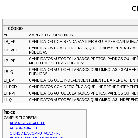
C
CÓDIGO
AC
AMPLA CONCORRÊNCIA
LB_EP
CANDIDATOS COM RENDA FAMILIAR BRUTA PER CAPITA IGU
CANDIDATOS COM DEFICIÊNCIA, QUE TENHAM RENDA FAMIL
LB_PCD
PÚBLICAS.
CANDIDATOS AUTODECLARADOS PRETOS, PARDOS OU INDÍGE
LB_PPI
MÉDIO EM ESCOLAS PÚBLICAS.
CANDIDATOS AUTODECLARADOS QUILOMBOLAS, COM RENDA 
LB_Q
PÚBLICAS.
LI_EP
CANDIDATOS QUE, INDEPENDENTEMENTE DA RENDA, TENH
LI_PCD
CANDIDATOS COM DEFICIÊNCIA QUE, INDEPENDENTEMENT
LI_PPI
CANDIDATOS AUTODECLARADOS PRETOS, PARDOS OU INDÍ
LI_Q
CANDIDATOS AUTODECLARADOS QUILOMBOLAS, INDEPEND
ÍNDICE
CAMPUS FLORESTAL
ADMINISTRACAO - FL
AGRONOMIA - FL
CIENCIA DA COMPUTACAO - FL