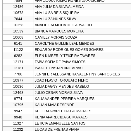
7884
ANA CLARA TOMAZ NUNES DAMASCENO
12486
ANA JULIA DA SILVA ALMEIDA
10678
ANA LUISA REIS SIQUEIRA
7644
ANA LUIZA NUNES SILVA
10258
ANALICE ALMEIDA DE CARVALHO
10539
BIANCA MARQUES MOREIRA
10608
CAMILLY MORAIS SOUZA
6141
CAROLYNE GIULLIE LEAL MENDES
11122
EDUARDA RODRIGUES GOMES SOARES
6282
ELEN KIMBERLY TEIXEIRA TAVARES
12171
FABIA SOFIA DE PAIVA SIMOES
12181
ISAAC CONSTANTINO ARAKI
7706
JENNIFER ALESSANDRA VALENTINY SANTOS CES
10977
JOAO FLAVIO TORQUATO FILHO
10636
JULIA DAGNY MENDES RABELO
12468
JULIO CESAR MORAIS SILVA
9774
KAUA VANDER PEREIRA MARQUES
10795
KAUAN MAIA RESENDE
9947
KELLEM APARECIDA GUIMARAES
9948
KENIA APARECIDA GUIMARAES
11327
LETICIA EMANUELLE SANTOS
11232
LUCAS DE FREITAS VIANA